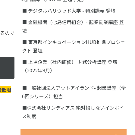
■ デジタルハリウッド大学 - 特別講義 登壇
■ 金融機関（七島信用組合）- 起業副業講座 登
壇
くるので
■ 東京都インキュベーションHUB推進プロジェ
クト 登壇
■ 上場企業（社内研修） 財務分析講座 登壇
（2022年8月）
■一般社団法人アットアイランド- 起業講座（全
最低限
6回シリーズ）担当
■株式会社サンディアス 絶対損しないインボイ
ス制度