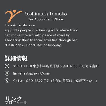
Tomoko Yoshimura
supports people in achieving a life where they
can move forward with peace of mind by
alleviating their financial anxieties through her
“Cash Rich & Good Life” philosophy.
詳細情報
〒150-0001 東京都渋谷区千駄ヶ谷3-12-19 アビカ原宿101
Email : info@zei777.com
Call us : 050-3627-7171（営業の電話はご遠慮下さい。）
リンク
プロフィール