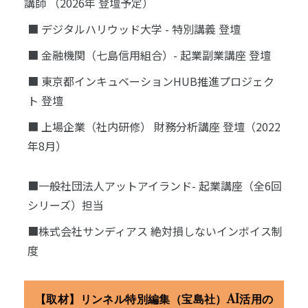
講師 （2026年 登壇予定）
■ デジタルハリウッド大学 - 特別講義 登壇
■ 金融機関（七島信用組合）- 起業副業講座 登壇
■ 東京都インキュベーションHUB推進プロジェク
ト 登壇
■ 上場企業（社内研修） 財務分析講座 登壇（2022
年8月）
■一般社団法人アットアイランド- 起業講座（全6回
シリーズ）担当
■株式会社サンディアス 絶対損しないインボイス制
度
【取材】リンネル特別編集（宝島社）AI活用の