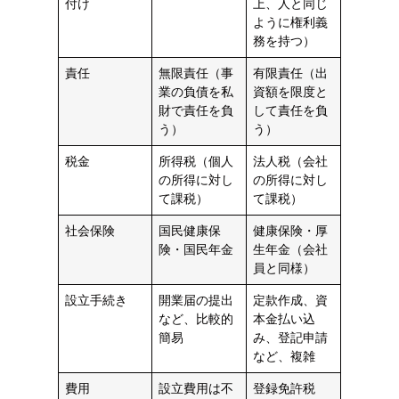
付け
上、人と同じ
ように権利義
務を持つ）
責任
無限責任（事
有限責任（出
業の負債を私
資額を限度と
財で責任を負
して責任を負
う）
う）
税金
所得税（個人
法人税（会社
の所得に対し
の所得に対し
て課税）
て課税）
社会保険
国民健康保
健康保険・厚
険・国民年金
生年金（会社
員と同様）
設立手続き
開業届の提出
定款作成、資
など、比較的
本金払い込
簡易
み、登記申請
など、複雑
費用
設立費用は不
登録免許税