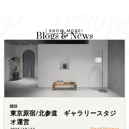
KNOW MORE!
Blogs & News
雑談
東京原宿/北参道 ギャラリースタジ
オ運営
Read More