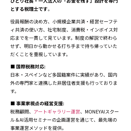
ひとり社長・一人法人の「お金を残す」設計を専門
とする税理士です
。
役員報酬の決め方、小規模企業共済・経営セーフテ
ィ共済の使い方、社宅制度、消費税・インボイス対
応までを一貫して見ています。制度の解説で終わら
せず、明日から動かせる打ち手まで持ち帰っていた
だくことを重視しています。
■ 国際税務対応:
日本・スペインなど多国籍案件に実績があり、国内
外の専門家と連携した非居住者支援も行っておりま
す。
■ 事業家視点の経営支援:
税務顧問、
アートギャラリー運営
、MONEYAIスクー
ル＆AI活用セミナーの企画運営を通じて、最先端の
事業運営メソッドを提供。