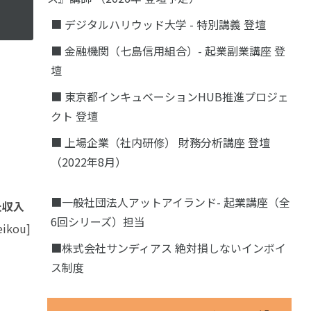
■ デジタルハリウッド大学 - 特別講義 登壇
■ 金融機関（七島信用組合）- 起業副業講座 登
壇
■ 東京都インキュベーションHUB推進プロジェ
クト 登壇
■ 上場企業（社内研修） 財務分析講座 登壇
（2022年8月）
■一般社団法人アットアイランド- 起業講座（全
た収入
6回シリーズ）担当
eikou]
■株式会社サンディアス 絶対損しないインボイ
ス制度