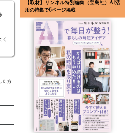
【取材】リンネル特別編集（宝島社）AI活
用の特集で6ページ掲載
ま
てく
した方